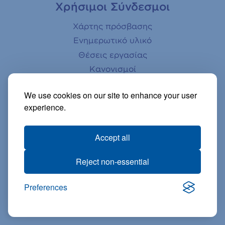
Χρήσιμοι Σύνδεσμοι
Χάρτης πρόσβασης
Ενημερωτικό υλικό
Θέσεις εργασίας
Κανονισμοί
Ενημέρωση γονέων
We use cookies on our site to enhance your user
Αστεροσκοπείο
experience.
Βιβλιοθήκη
Ηλεκτρονικό κατάστημα
Accept all
Βίντεο
Reject non-essential
Preferences
© 2026 • ΕΛΛΗΝΟΓΕΡΜΑΝΙΚΗ ΑΓΩΓΗ