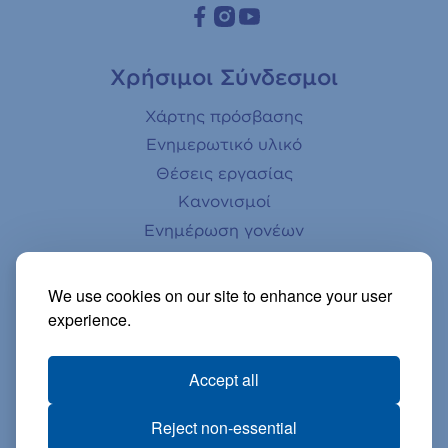
Χρήσιμοι Σύνδεσμοι
Χάρτης πρόσβασης
Ενημερωτικό υλικό
Θέσεις εργασίας
Κανονισμοί
Ενημέρωση γονέων
Αστεροσκοπείο
Βιβλιοθήκη
We use cookies on our site to enhance your user
Ηλεκτρονικό κατάστημα
experience.
Βίντεο
Accept all
Reject non-essential