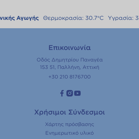
ς Αγωγής
Θερμοκρασία: 30.7°C
Yγρασία: 36%
Επικοινωνία
Οδός Δημητρίου Παναγέα
153 51, Παλλήνη, Αττική
+30 210 8176700
Χρήσιμοι Σύνδεσμοι
Χάρτης πρόσβασης
Ενημερωτικό υλικό