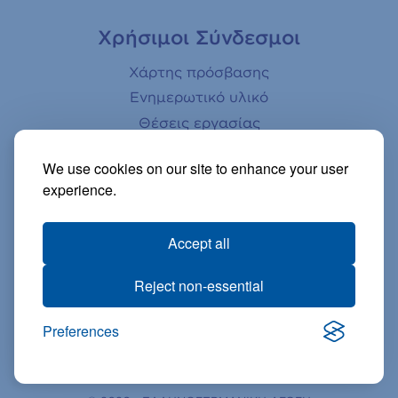
Χρήσιμοι Σύνδεσμοι
Χάρτης πρόσβασης
Ενημερωτικό υλικό
Θέσεις εργασίας
Κανονισμοί
We use cookies on our site to enhance your user
Ενημέρωση γονέων
experience.
Αστεροσκοπείο
Βιβλιοθήκη
Accept all
Ηλεκτρονικό κατάστημα
Βίντεο
Reject non-essential
Preferences