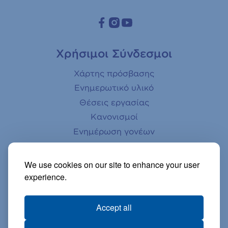
Χρήσιμοι Σύνδεσμοι
Χάρτης πρόσβασης
Ενημερωτικό υλικό
Θέσεις εργασίας
Κανονισμοί
Ενημέρωση γονέων
Αστεροσκοπείο
Βιβλιοθήκη
We use cookies on our site to enhance your user
Ηλεκτρονικό κατάστημα
experience.
Βίντεο
Accept all