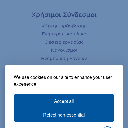
Χρήσιμοι Σύνδεσμοι
Χάρτης πρόσβασης
Ενημερωτικό υλικό
Θέσεις εργασίας
Κανονισμοί
Ενημέρωση γονέων
Αστεροσκοπείο
Βιβλιοθήκη
We use cookies on our site to enhance your user
Ηλεκτρονικό κατάστημα
experience.
Βίντεο
Accept all
Reject non-essential